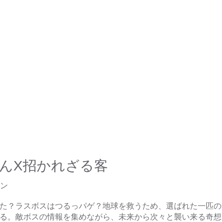
んX招かれざる客
ョン
た？ラスボスはつるっパゲ？地球を救うため、選ばれた一匹の
る。敵ボスの情報を集めながら、未来から次々と襲い来る奇想