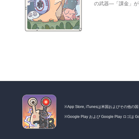
の武器―「課金」が
※App Store, iTunesは米国およびその他
※Google Play および Google Play ロゴは