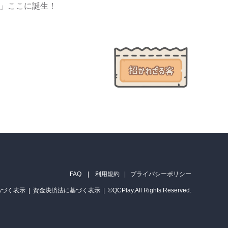
」ここに誕生！
最強でんでんX招か
FAQ
|
利用規約
|
プライバシーポリシー
基づく表示
|
資金決済法に基づく表示
|
©
QCPlay,All Rights Reserved.
れざる客